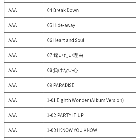
AAA
04 Break Down
AAA
05 Hide-away
AAA
06 Heart and Soul
AAA
07 逢いたい理由
AAA
08 負けない心
AAA
09 PARADISE
AAA
1-01 Eighth Wonder (Album Version)
AAA
1-02 PARTY IT UP
AAA
1-03 I KNOW YOU KNOW