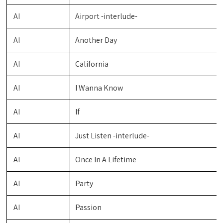
AI
Airport -interlude-
AI
Another Day
AI
California
AI
I Wanna Know
AI
If
AI
Just Listen -interlude-
AI
Once In A Lifetime
AI
Party
AI
Passion