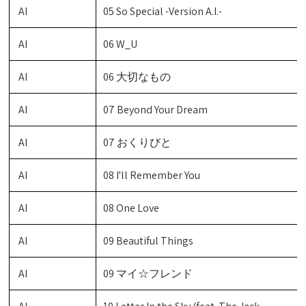
AI
05 So Special -Version A.I.-
AI
06 W_U
AI
06 大切なもの
AI
07 Beyond Your Dream
AI
07 おくりびと
AI
08 I'll Remember You
AI
08 One Love
AI
09 Beautiful Things
AI
09 マイ☆フレンド