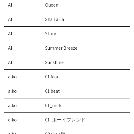
AI
Queen
AI
Sha La La
AI
Story
AI
Summer Breeze
AI
Sunshine
aiko
01 Aka
aiko
01 beat
aiko
01_milk
aiko
01_ボーイフレンド