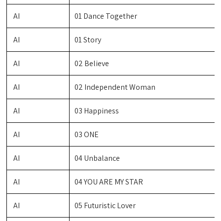
AI
01 Dance Together
AI
01 Story
AI
02 Believe
AI
02 Independent Woman
AI
03 Happiness
AI
03 ONE
AI
04 Unbalance
AI
04 YOU ARE MY STAR
AI
05 Futuristic Lover