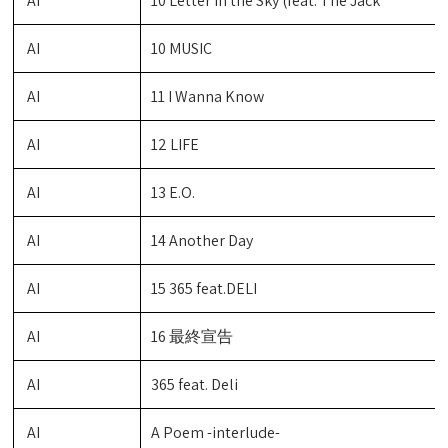
AI
10 Letter In the Sky (feat. The Jack
AI
10 MUSIC
AI
11 I Wanna Know
AI
12 LIFE
AI
13 E.O.
AI
14 Another Day
AI
15 365 feat.DELI
AI
16 最終宣告
AI
365 feat. Deli
AI
A Poem -interlude-