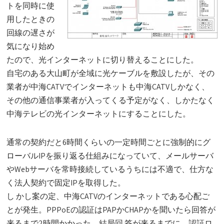
トを同時に使
用したときの
回線の遅さが
気になり始め
たので、光インターネットに切り替えることにした。
自宅のある大山町が全域に光ケーブルを敷設したが、その
業者が中海CATVでインターネットも中海CATVしかなく、
その他の通信事業者が入ってくる予定がなく、しかたなく
中海テレビの光インターネットにすることにした。
通常の契約だと6時間くらいの一定時間ごとに強制的にグ
ローバルIPを振り返る仕組みになっていて、メールサーバ
やWebサーバを常時接続しているうちには不適で、仕方な
く法人契約で固定IPを取得した。
し かし案の定、中海CATVのインターネットである心配ご
とが発生。PPPoEの認証はPAPかCHAPかを聞いたら回答が
来るまで2時間かかった。結局回 答が来るまでに、認証ロ